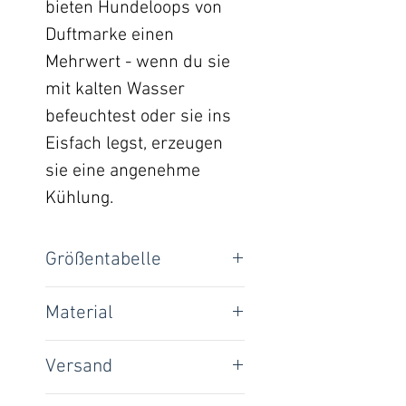
bieten Hundeloops von
Duftmarke einen
Mehrwert - wenn du sie
mit kalten Wasser
befeuchtest oder sie ins
Eisfach legst, erzeugen
sie eine angenehme
Kühlung.
Größentabelle
Loop-Umfang:
Material
Außen: 95% BIO-Baumwolle,
XXS
30 cm
Versand
5% Elasthan
Innen: Italienischer Viskose-
XS
35 cm
National: 4,00 €