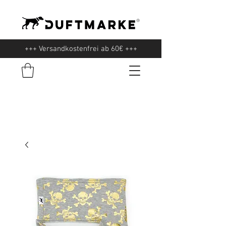
+++ Versandkostenfrei ab 60€ +++