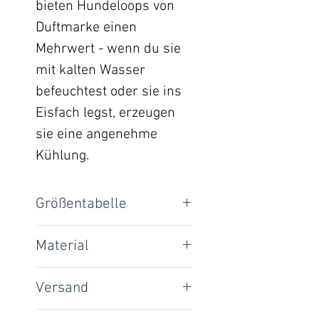
bieten Hundeloops von
Duftmarke einen
Mehrwert - wenn du sie
mit kalten Wasser
befeuchtest oder sie ins
Eisfach legst, erzeugen
sie eine angenehme
Kühlung.
Größentabelle
Loop-Umfang:
Material
65% Polyester / 35%
XXS
30 cm
Versand
Baumwolle
365 g/m2
XS
35 cm
National: 4,00 €