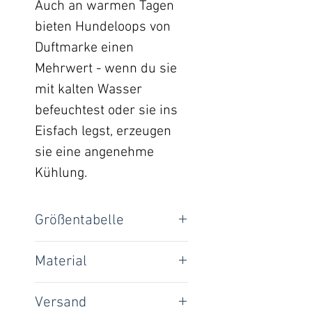
Auch an warmen Tagen
bieten Hundeloops von
Duftmarke einen
Mehrwert - wenn du sie
mit kalten Wasser
befeuchtest oder sie ins
Eisfach legst, erzeugen
sie eine angenehme
Kühlung.
Größentabelle
Loop-Umfang:
Material
Strick: 100% BIO-
XXS
30 cm
Versand
Baumwolle