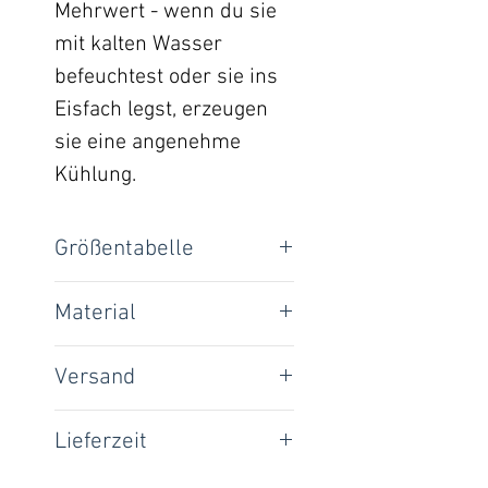
Mehrwert - wenn du sie
mit kalten Wasser
befeuchtest oder sie ins
Eisfach legst, erzeugen
sie eine angenehme
Kühlung.
Größentabelle
Loop-Umfang:
Material
40% Viskose, 30% Polyamid,
XXS
30 cm
Versand
15% Polyester, 15%
Kaschmirwolle
XS
35 cm
National: 5,00 €
Lieferzeit
International: 10,00 €
S
40 cm