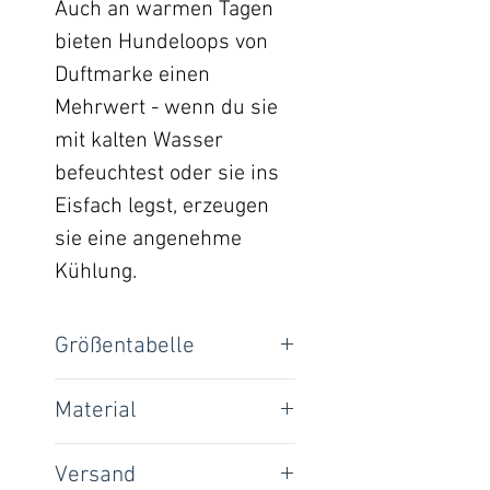
Auch an warmen Tagen
bieten Hundeloops von
Duftmarke einen
Mehrwert - wenn du sie
mit kalten Wasser
befeuchtest oder sie ins
Eisfach legst, erzeugen
sie eine angenehme
Kühlung.
Größentabelle
Loop-Umfang:
Material
95% Viscose / 5% Lycra
XXS
30 cm
Versand