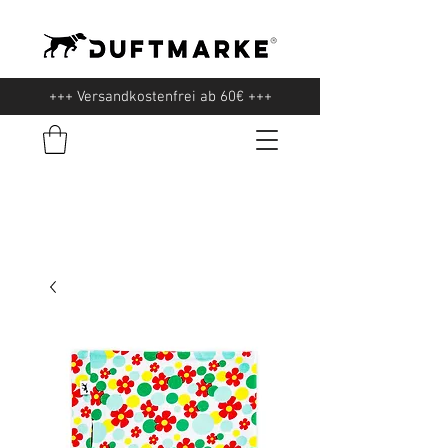
+++ Versandkostenfrei ab 60€ +++