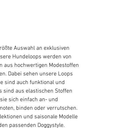
S
1-10 Tage*
M
* gilt für Liefer
L
Lieferzeiten für
bitte hier:
Zahlun
XL
größte Auswahl an exklusiven
nsere Hundeloops werden von
XXL
n aus hochwertigen Modestoffen
nen. Dabei sehen unsere Loops
ie sind auch funktional und
Style Tipp:
s sind aus elastischen Stoffen
Beachte immer g
ie sich einfach an- und
Loop-und Halsum
knoten, binden oder verrutschen.
solltest Du bei 
llektionen und saisonale Modelle
berücksichtigen, 
den passenden Doggystyle.