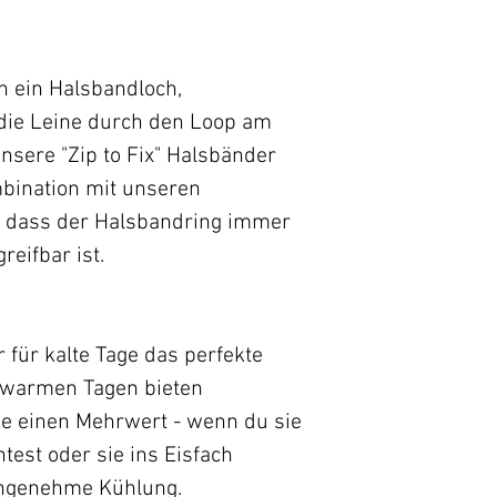
lässig um den Hals
Unsere Empfehlu
n ein Halsbandloch,
die Leine durch den Loop am
Halsumfang + 5 
nsere "Zip to Fix" Halsbänder
Umfang
ombination mit unseren
o dass der Halsbandring immer
eifbar ist.
 für kalte Tage das perfekte
 warmen Tagen bieten
e einen Mehrwert - wenn du sie
test oder sie ins Eisfach
 angenehme Kühlung.