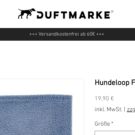
+++ Versandkostenfrei ab 60€ +++
Hundeloop F
Preis
19,90 €
inkl. MwSt.
|
zzg
Größe
*