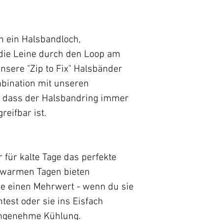
lässig um den Hals
Unsere Empfehlu
n ein Halsbandloch,
die Leine durch den Loop am
Halsumfang + 5 
nsere "Zip to Fix" Halsbänder
Umfang
ombination mit unseren
o dass der Halsbandring immer
eifbar ist.
 für kalte Tage das perfekte
 warmen Tagen bieten
e einen Mehrwert - wenn du sie
test oder sie ins Eisfach
 angenehme Kühlung.