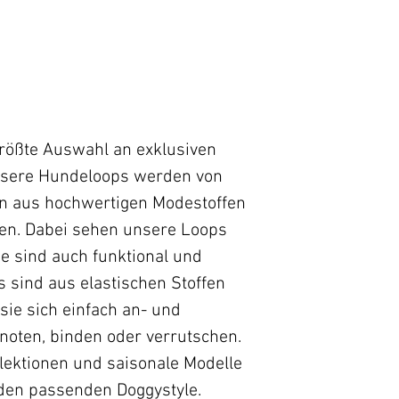
S
1-10 Tage*
M
* gilt für Liefer
L
Lieferzeiten für
bitte hier:
Zahlun
XL
größte Auswahl an exklusiven
nsere Hundeloops werden von
XXL
n aus hochwertigen Modestoffen
nen. Dabei sehen unsere Loops
ie sind auch funktional und
Style Tipp:
s sind aus elastischen Stoffen
Beachte immer g
ie sich einfach an- und
Loop-und Halsum
knoten, binden oder verrutschen.
solltest Du bei 
llektionen und saisonale Modelle
berücksichtigen, 
den passenden Doggystyle.