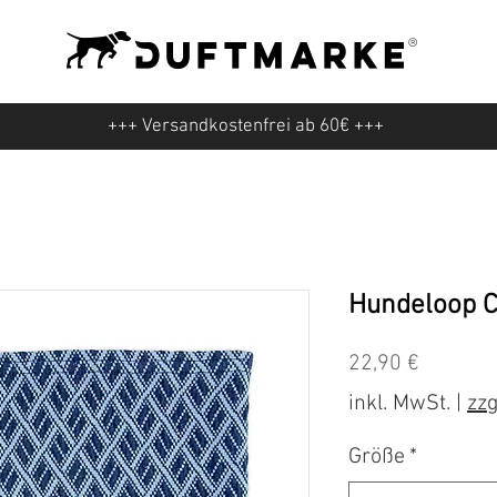
+++ Versandkostenfrei ab 60€ +++
Hundeloop Ca
Preis
22,90 €
inkl. MwSt.
|
zzg
Größe
*