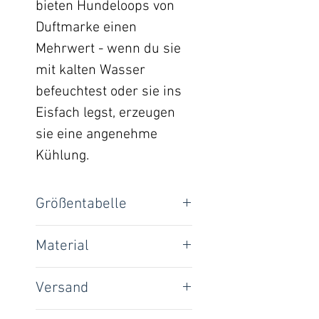
bieten Hundeloops von
Duftmarke einen
Mehrwert - wenn du sie
mit kalten Wasser
befeuchtest oder sie ins
Eisfach legst, erzeugen
sie eine angenehme
Kühlung.
Größentabelle
Loop-Umfang:
Material
95% Baumwolle, 5%
XXS
30 cm
Versand
Elasthan
XS
35 cm
National: 4,00 €