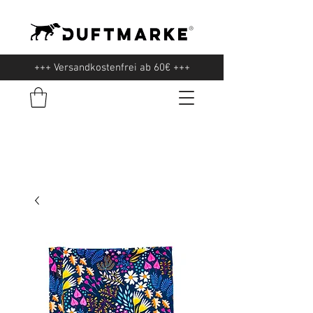
+++ Versandkostenfrei ab 60€ +++