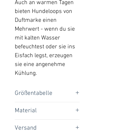
Auch an warmen Tagen
bieten Hundeloops von
Duftmarke einen
Mehrwert - wenn du sie
mit kalten Wasser
befeuchtest oder sie ins
Eisfach legst, erzeugen
sie eine angenehme
Kühlung.
Größentabelle
Loop-Umfang:
Material
95% Baumwolle, 5%
XXS
30 cm
Versand
Elasthan