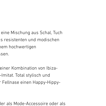
M
1-10 Tage*
L
* gilt für Liefer
XL
Lieferzeiten für
bitte hier:
Zahlun
eine Mischung aus Schal, Tuch
XXL
us resistenten und modischen
inem hochwertigen
Style Tipp:
ssen.
Beachte immer g
 einer Kombination von Ibiza-
Scarf-und Halsum
Imitat. Total stylisch und
solltest Du bei 
 Fellnase einen Happy-Hippy-
berücksichtigen, 
lässig um den Hals
er als Mode-Accessoire oder als