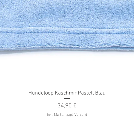
Schnellansicht
Hundeloop Kaschmir Pastell Blau
Preis
34,90 €
inkl. MwSt.
|
zzgl. Versand