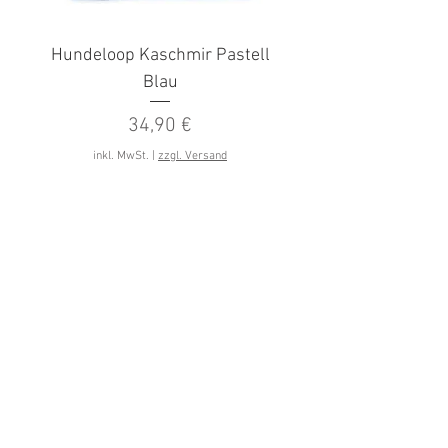
Hundeloop Kaschmir Pastell
Hundeloop Kaschmir 
Blau
Preis
34,90 €
inkl. MwSt.
|
zzgl. Versand
projekt
RUDEL
Kontakt
AGB