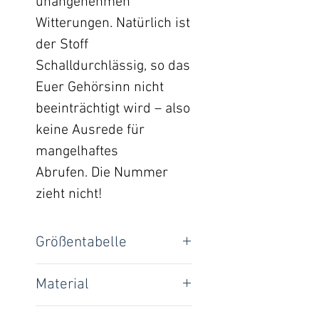
unangenehmen
Witterungen. Natürlich ist
der Stoff
Schalldurchlässig, so das
Euer Gehörsinn nicht
beeinträchtigt wird – also
keine Ausrede für
mangelhaftes
Abrufen. Die Nummer
zieht nicht!
Größentabelle
Größen für Kopfumfang:
Material
XS
32 cm - 35 cm
Softshell / 100% Polyester