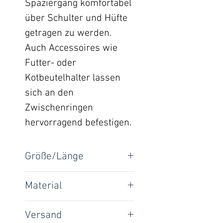
Spaziergang komfortabel
über Schulter und Hüfte
getragen zu werden.
Auch Accessoires wie
Futter- oder
Kotbeutelhalter lassen
sich an den
Zwischenringen
hervorragend befestigen.
Größe/Länge
Leine kurz/zum umhängen:
Material
100 cm
Leine lang: 150 cm
Paracord / 100% Nylon
Versand
Gesamtlänge: 170 cm